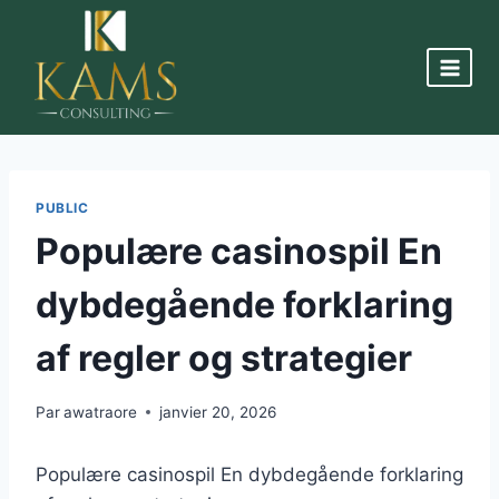
PUBLIC
Populære casinospil En
dybdegående forklaring
af regler og strategier
Par
awatraore
janvier 20, 2026
Populære casinospil En dybdegående forklaring