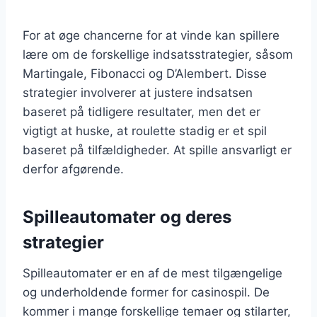
For at øge chancerne for at vinde kan spillere
lære om de forskellige indsatsstrategier, såsom
Martingale, Fibonacci og D’Alembert. Disse
strategier involverer at justere indsatsen
baseret på tidligere resultater, men det er
vigtigt at huske, at roulette stadig er et spil
baseret på tilfældigheder. At spille ansvarligt er
derfor afgørende.
Spilleautomater og deres
strategier
Spilleautomater er en af de mest tilgængelige
og underholdende former for casinospil. De
kommer i mange forskellige temaer og stilarter,