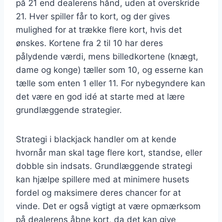
på 21 end dealerens hånd, uden at overskride
21. Hver spiller får to kort, og der gives
mulighed for at trække flere kort, hvis det
ønskes. Kortene fra 2 til 10 har deres
pålydende værdi, mens billedkortene (knægt,
dame og konge) tæller som 10, og esserne kan
tælle som enten 1 eller 11. For nybegyndere kan
det være en god idé at starte med at lære
grundlæggende strategier.
Strategi i blackjack handler om at kende
hvornår man skal tage flere kort, standse, eller
dobble sin indsats. Grundlæggende strategi
kan hjælpe spillere med at minimere husets
fordel og maksimere deres chancer for at
vinde. Det er også vigtigt at være opmærksom
på dealerens åbne kort, da det kan give