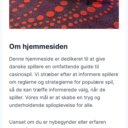
Om hjemmesiden
Denne hjemmeside er dedikeret til at give
danske spillere en omfattende guide til
casinospil. Vi stræber efter at informere spillere
om reglerne og strategierne for populære spil,
så de kan træffe informerede valg, når de
spiller. Vores mål er at skabe en tryg og
underholdende spiloplevelse for alle.
Uanset om du er nybegynder eller erfaren