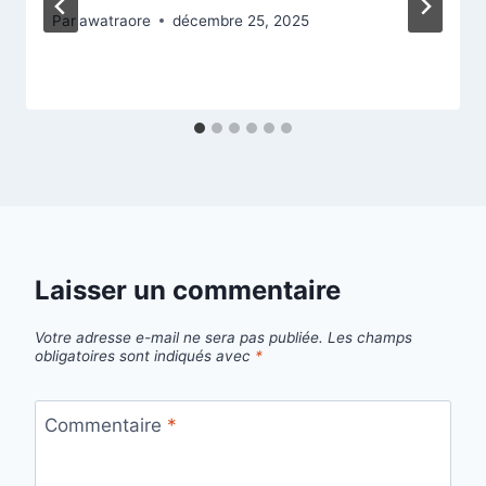
Par
awatraore
décembre 25, 2025
Laisser un commentaire
Votre adresse e-mail ne sera pas publiée.
Les champs
obligatoires sont indiqués avec
*
Commentaire
*