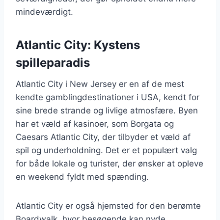
mindeværdigt.
Atlantic City: Kystens
spilleparadis
Atlantic City i New Jersey er en af de mest
kendte gamblingdestinationer i USA, kendt for
sine brede strande og livlige atmosfære. Byen
har et væld af kasinoer, som Borgata og
Caesars Atlantic City, der tilbyder et væld af
spil og underholdning. Det er et populært valg
for både lokale og turister, der ønsker at opleve
en weekend fyldt med spænding.
Atlantic City er også hjemsted for den berømte
Boardwalk, hvor besøgende kan nyde