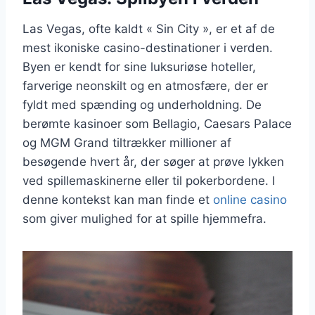
Las Vegas, ofte kaldt « Sin City », er et af de
mest ikoniske casino-destinationer i verden.
Byen er kendt for sine luksuriøse hoteller,
farverige neonskilt og en atmosfære, der er
fyldt med spænding og underholdning. De
berømte kasinoer som Bellagio, Caesars Palace
og MGM Grand tiltrækker millioner af
besøgende hvert år, der søger at prøve lykken
ved spillemaskinerne eller til pokerbordene. I
denne kontekst kan man finde et
online casino
som giver mulighed for at spille hjemmefra.