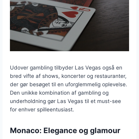
Udover gambling tilbyder Las Vegas også en
bred vifte af shows, koncerter og restauranter,
der gør besøget til en uforglemmelig oplevelse.
Den unikke kombination af gambling og
underholdning gør Las Vegas til et must-see
for enhver spilleentusiast.
Monaco: Elegance og glamour