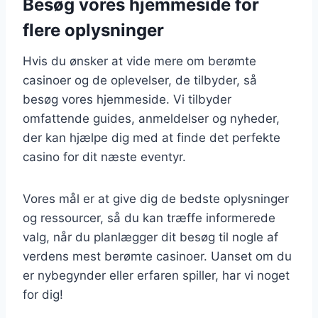
Besøg vores hjemmeside for
flere oplysninger
Hvis du ønsker at vide mere om berømte
casinoer og de oplevelser, de tilbyder, så
besøg vores hjemmeside. Vi tilbyder
omfattende guides, anmeldelser og nyheder,
der kan hjælpe dig med at finde det perfekte
casino for dit næste eventyr.
Vores mål er at give dig de bedste oplysninger
og ressourcer, så du kan træffe informerede
valg, når du planlægger dit besøg til nogle af
verdens mest berømte casinoer. Uanset om du
er nybegynder eller erfaren spiller, har vi noget
for dig!