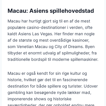
Macau: Asiens spillehovedstad
Macau har hurtigt gjort sig til en af de mest
populære casino-destinationer i verden, ofte
kaldt Asiens Las Vegas. Her finder man nogle
af de største og mest overdådige kasinoer,
som Venetian Macau og City of Dreams. Byen
tilbyder et enormt udvalg af spilmuligheder, fra
traditionelle bordspil til moderne spillemaskiner.
Macau er også kendt for sin rige kultur og
historie, hvilket gør det til en fascinerende
destination for både spillere og turister. Udover
gambling kan besøgende nyde lækker mad,
imponerende shows og historiske
seværdigheder, der gør opholdet endnu mere