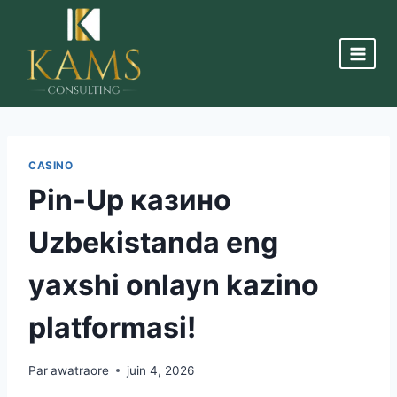
CASINO
Pin-Up казино
Uzbekistanda eng
yaxshi onlayn kazino
platformasi!
Par
awatraore
juin 4, 2026