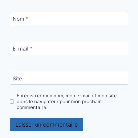
Nom
*
E-mail
*
Site
Enregistrer mon nom, mon e-mail et mon site
dans le navigateur pour mon prochain
commentaire.