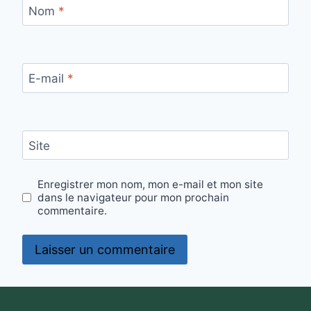
Nom
*
E-mail
*
Site
Enregistrer mon nom, mon e-mail et mon site
dans le navigateur pour mon prochain
commentaire.