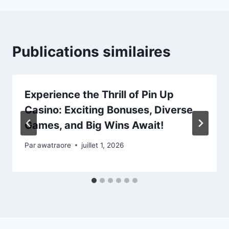
Publications similaires
Experience the Thrill of Pin Up
Casino: Exciting Bonuses, Diverse
Games, and Big Wins Await!
Par
awatraore
juillet 1, 2026