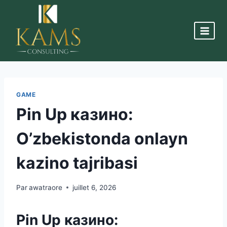
GAME
Pin Up казино:
O’zbekistonda onlayn
kazino tajribasi
Par
awatraore
juillet 6, 2026
Pin Up казино: