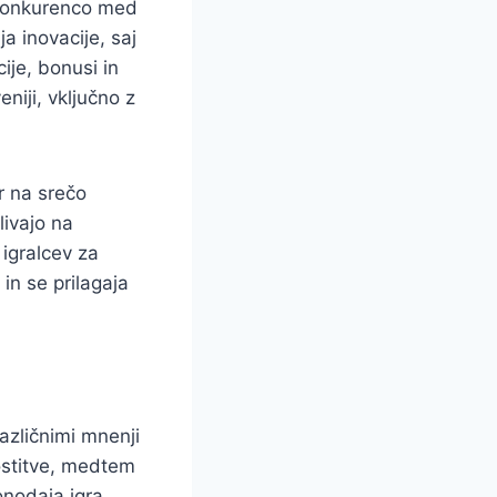
e konkurenco med
a inovacije, saj
ije, bonusi in
niji, vključno z
r na srečo
livajo na
 igralcev za
 in se prilagaja
azličnimi mnenji
rostitve, medtem
onodaja igra