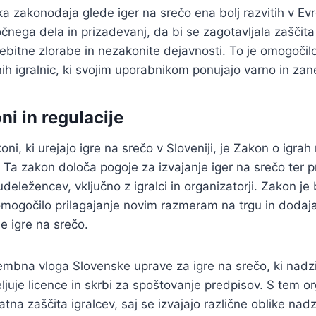
a zakonodaja glede iger na srečo ena bolj razvitih v Evro
čnega dela in prizadevanj, da bi se zagotavljala zaščita 
bitne zlorabe in nezakonite dejavnosti. To je omogočilo
nih igralnic, ki svojim uporabnikom ponujajo varno in zane
ni in regulacije
ni, ki urejajo igre na srečo v Sloveniji, je Zakon o igrah n
. Ta zakon določa pogoje za izvajanje iger na srečo ter p
eležencev, vključno z igralci in organizatorji. Zakon je 
 omogočilo prilagajanje novim razmeram na trgu in dodaja
ne igre na srečo.
mbna vloga Slovenske uprave za igre na srečo, ki nadzi
juje licence in skrbi za spoštovanje predpisov. S tem o
tna zaščita igralcev, saj se izvajajo različne oblike nadz