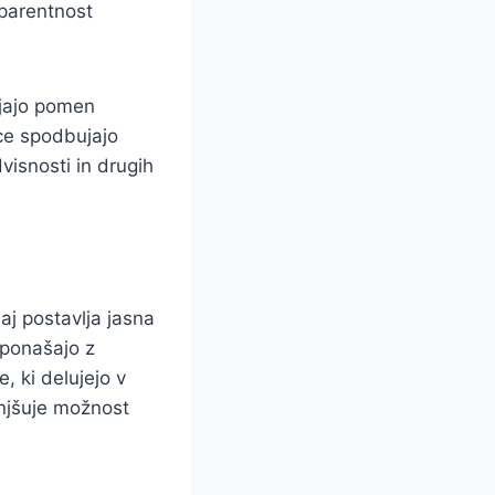
sparentnost
rjajo pomen
ice spodbujajo
visnosti in drugih
aj postavlja jasna
 ponašajo z
, ki delujejo v
njšuje možnost