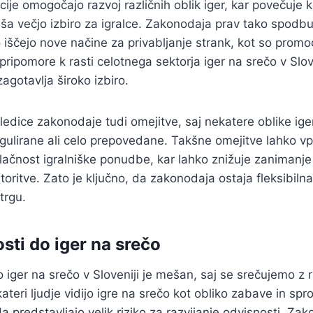
cije omogočajo razvoj različnih oblik iger, kar povečuj
aša večjo izbiro za igralce. Zakonodaja prav tako spodbuj
 iščejo nove načine za privabljanje strank, kot so promoc
ripomore k rasti celotnega sektorja iger na srečo v Slove
agotavlja široko izbiro.
edice zakonodaje tudi omejitve, saj nekatere oblike ige
egulirane ali celo prepovedane. Takšne omejitve lahko vp
ivlačnost igralniške ponudbe, kar lahko znižuje zanimanje
toritve. Zato je ključno, da zakonodaja ostaja fleksibilna
rgu.
sti do iger na srečo
 iger na srečo v Sloveniji je mešan, saj se srečujemo z r
kateri ljudje vidijo igre na srečo kot obliko zabave in sp
a predstavljajo velik riziko za razvijanje odvisnosti. Zak