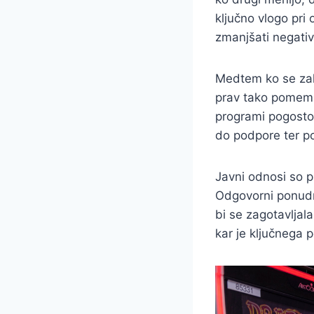
ključno vlogo pri
zmanjšati negativ
Medtem ko se zak
prav tako pomemb
programi pogosto 
do podpore ter pom
Javni odnosi so p
Odgovorni ponudnik
bi se zagotavljal
kar je ključnega 