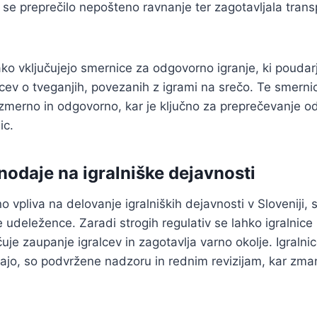
i se preprečilo nepošteno ravnanje ter zagotavljala tran
ako vključujejo smernice za odgovorno igranje, ki pouda
cev o tveganjih, povezanih z igrami na srečo. Te smern
o zmerno in odgovorno, kar je ključno za preprečevanje od
ic.
nodaje na igralniške dejavnosti
vpliva na delovanje igralniških dejavnosti v Sloveniji, s
se udeležence. Zaradi strogih regulativ se lahko igralnice
uje zaupanje igralcev in zagotavlja varno okolje. Igralnice
ajo, so podvržene nadzoru in rednim revizijam, kar zma