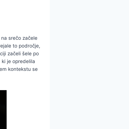
e na srečo začele
rejale to področje,
iji začeli šele po
ki je opredelila
 tem kontekstu se