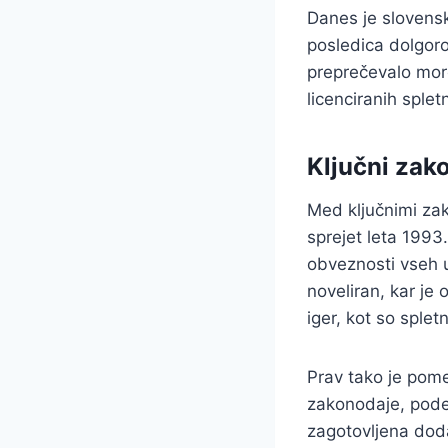
Danes je slovensk
posledica dolgoro
preprečevalo more
licenciranih splet
Ključni zako
Med ključnimi zako
sprejet leta 1993
obveznosti vseh ud
noveliran, kar je
iger, kot so splet
Prav tako je pome
zakonodaje, podel
zagotovljena doda