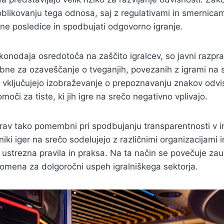
 oblikovanju tega odnosa, saj z regulativami in smernica
ne posledice in spodbujati odgovorno igranje.
onodaja osredotoča na zaščito igralcev, so javni razpr
ne za ozaveščanje o tveganjih, povezanih z igrami na s
vključujejo izobraževanje o prepoznavanju znakov odvis
oči za tiste, ki jih igre na srečo negativno vplivajo.
rav tako pomembni pri spodbujanju transparentnosti v ind
i iger na srečo sodelujejo z različnimi organizacijami in
a ustrezna pravila in praksa. Na ta način se povečuje zau
pomena za dolgoročni uspeh igralniškega sektorja.