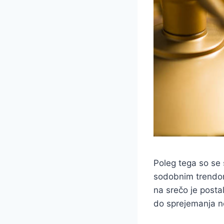
Poleg tega so se s
sodobnim trendom 
na srečo je posta
do sprejemanja no