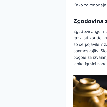
Kako zakonodaja v
Zgodovina z
Zgodovina iger na
razvijati kot del 
so se pojavile v z
osamosvojitvi Slov
pogoje za izvajan
lahko igralci zan