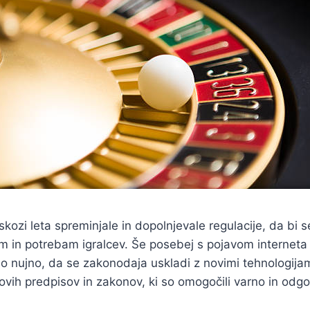
kozi leta spreminjale in dopolnjevale regulacije, da bi s
in potrebam igralcev. Še posebej s pojavom interneta i
lo nujno, da se zakonodaja uskladi z novimi tehnologijami
vih predpisov in zakonov, ki so omogočili varno in odgo