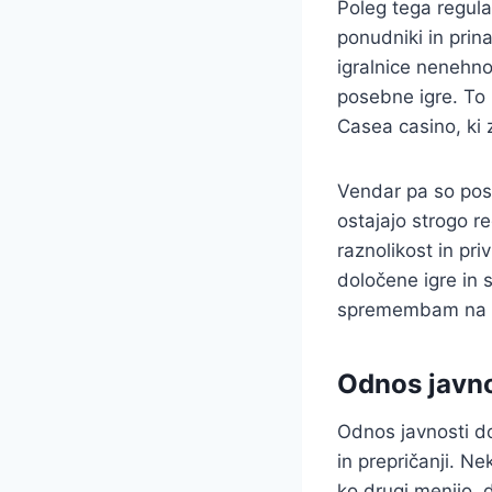
Poleg tega regula
ponudniki in prin
igralnice nenehno
posebne igre. To p
Casea casino, ki z
Vendar pa so posl
ostajajo strogo r
raznolikost in pr
določene igre in s
spremembam na t
Odnos javno
Odnos javnosti do
in prepričanji. Ne
ko drugi menijo, d