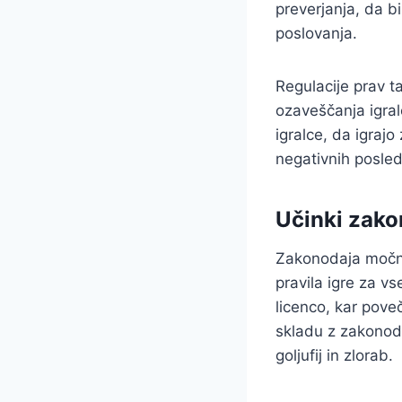
preverjanja, da b
poslovanja.
Regulacije prav t
ozaveščanja igral
igralce, da igraj
negativnih posled
Učinki zako
Zakonodaja močno 
pravila igre za v
licenco, kar poveč
skladu z zakonod
goljufij in zlorab.