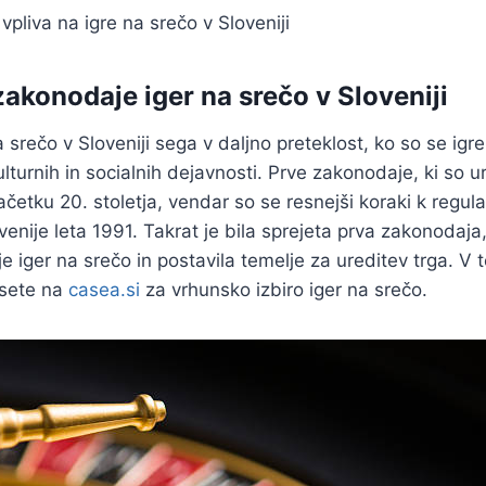
pliva na igre na srečo v Sloveniji
akonodaje iger na srečo v Sloveniji
 srečo v Sloveniji sega v daljno preteklost, ko so se igr
kulturnih in socialnih dejavnosti. Prve zakonodaje, ki so u
ačetku 20. stoletja, vendar so se resnejši koraki k regulac
enije leta 1991. Takrat je bila sprejeta prva zakonodaja, 
je iger na srečo in postavila temelje za ureditev trga. V
esete na
casea.si
za vrhunsko izbiro iger na srečo.