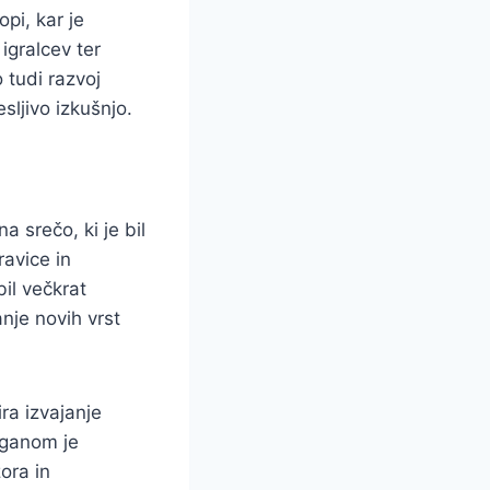
pi, kar je
igralcev ter
 tudi razvoj
sljivo izkušnjo.
a srečo, ki je bil
ravice in
bil večkrat
nje novih vrst
ra izvajanje
rganom je
ora in