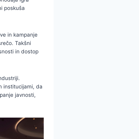
mi poskuša
ave in kampanje
rečo. Takšni
nosti in dostop
ustriji.
 institucijami, da
panje javnosti,