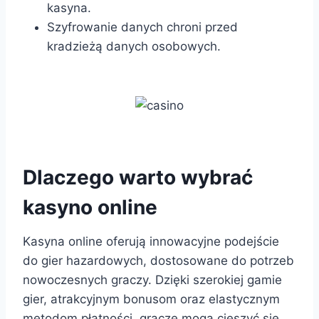
kasyna.
Szyfrowanie danych chroni przed
kradzieżą danych osobowych.
Dlaczego warto wybrać
kasyno online
Kasyna online oferują innowacyjne podejście
do gier hazardowych, dostosowane do potrzeb
nowoczesnych graczy. Dzięki szerokiej gamie
gier, atrakcyjnym bonusom oraz elastycznym
metodom płatności, gracze mogą cieszyć się