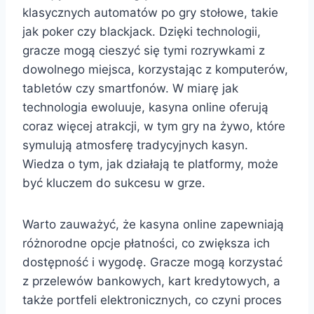
klasycznych automatów po gry stołowe, takie
jak poker czy blackjack. Dzięki technologii,
gracze mogą cieszyć się tymi rozrywkami z
dowolnego miejsca, korzystając z komputerów,
tabletów czy smartfonów. W miarę jak
technologia ewoluuje, kasyna online oferują
coraz więcej atrakcji, w tym gry na żywo, które
symulują atmosferę tradycyjnych kasyn.
Wiedza o tym, jak działają te platformy, może
być kluczem do sukcesu w grze.
Warto zauważyć, że kasyna online zapewniają
różnorodne opcje płatności, co zwiększa ich
dostępność i wygodę. Gracze mogą korzystać
z przelewów bankowych, kart kredytowych, a
także portfeli elektronicznych, co czyni proces