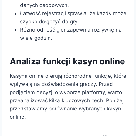
danych osobowych.
Łatwość rejestracji sprawia, że każdy może
szybko dołączyć do gry.
Różnorodność gier zapewnia rozrywkę na
wiele godzin.
Analiza funkcji kasyn online
Kasyna online oferują różnorodne funkcje, które
wpływają na doświadczenia graczy. Przed
podjęciem decyzji o wyborze platformy, warto
przeanalizować kilka kluczowych cech. Poniżej
przedstawiamy porównanie wybranych kasyn
online.