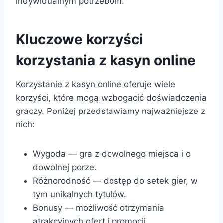
indywidualnym potrzebom.
Kluczowe korzyści
korzystania z kasyn online
Korzystanie z kasyn online oferuje wiele
korzyści, które mogą wzbogacić doświadczenia
graczy. Poniżej przedstawiamy najważniejsze z
nich:
Wygoda — gra z dowolnego miejsca i o
dowolnej porze.
Różnorodność — dostęp do setek gier, w
tym unikalnych tytułów.
Bonusy — możliwość otrzymania
atrakcyjnych ofert i promocji.