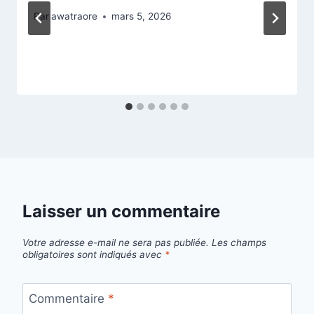
Par
awatraore
mars 5, 2026
Laisser un commentaire
Votre adresse e-mail ne sera pas publiée.
Les champs
obligatoires sont indiqués avec
*
Commentaire
*