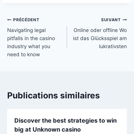
PRÉCÉDENT
SUIVANT
Navigating legal
Online oder offline Wo
pitfalls in the casino
ist das Glücksspiel am
industry what you
lukrativsten
need to know
Publications similaires
Discover the best strategies to win
big at Unknown casino