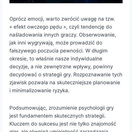
Oprócz emocji, warto zwrócić uwagę na tzw.
« efekt owczego pędu », czyli tendencję do
naśladowania innych graczy. Obserwowanie,
jak inni wygrywają, może prowadzić do
fałszywego poczucia pewności. W długim
okresie, to właśnie nasze indywidualne
decyzje, a nie zewnętrzne wpływy, powinny
decydować o strategii gry. Rozpoznawanie tych
zjawisk pozwala na skuteczniejsze planowanie
i minimalizowanie ryzyka.
Podsumowując, zrozumienie psychologii gry
jest fundamentem skutecznych strategii.
Kluczem do sukcesu jest nie tylko znajomość
gier, ale również umiejętność zarządzania