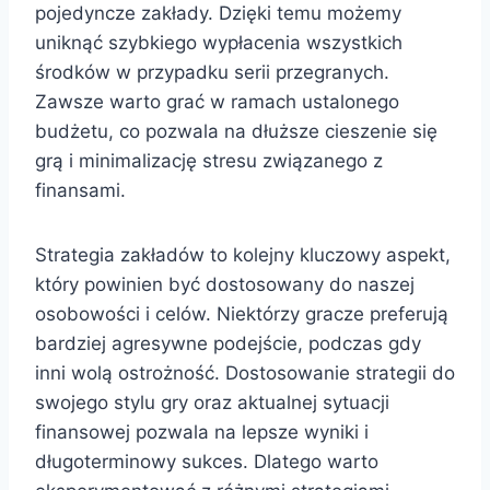
pojedyncze zakłady. Dzięki temu możemy
uniknąć szybkiego wypłacenia wszystkich
środków w przypadku serii przegranych.
Zawsze warto grać w ramach ustalonego
budżetu, co pozwala na dłuższe cieszenie się
grą i minimalizację stresu związanego z
finansami.
Strategia zakładów to kolejny kluczowy aspekt,
który powinien być dostosowany do naszej
osobowości i celów. Niektórzy gracze preferują
bardziej agresywne podejście, podczas gdy
inni wolą ostrożność. Dostosowanie strategii do
swojego stylu gry oraz aktualnej sytuacji
finansowej pozwala na lepsze wyniki i
długoterminowy sukces. Dlatego warto