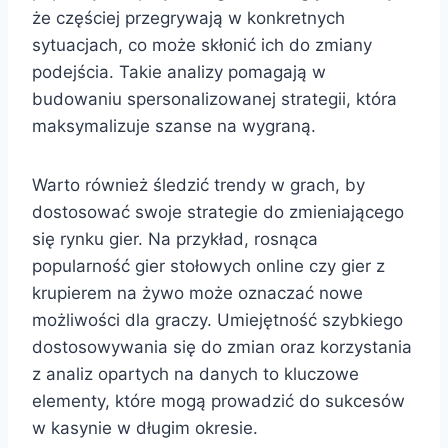
że częściej przegrywają w konkretnych
sytuacjach, co może skłonić ich do zmiany
podejścia. Takie analizy pomagają w
budowaniu spersonalizowanej strategii, która
maksymalizuje szanse na wygraną.
Warto również śledzić trendy w grach, by
dostosować swoje strategie do zmieniającego
się rynku gier. Na przykład, rosnąca
popularność gier stołowych online czy gier z
krupierem na żywo może oznaczać nowe
możliwości dla graczy. Umiejętność szybkiego
dostosowywania się do zmian oraz korzystania
z analiz opartych na danych to kluczowe
elementy, które mogą prowadzić do sukcesów
w kasynie w długim okresie.