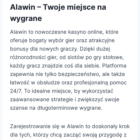
Alawin – Twoje miejsce na
wygrane
Alawin to nowoczesne kasyno online, które
oferuje bogaty wybór gier oraz atrakcyjne
bonusy dla nowych graczy. Dzięki dużej
różnorodności gier, od slotów po gry stołowe,
każdy gracz znajdzie coś dla siebie. Platforma
zapewnia nie tylko bezpieczeństwo, ale także
łatwość w obsłudze oraz profesjonalną pomoc
24/7. To idealne miejsce, by wykorzystać
zaawansowane strategie i zwiększyć swoje
szanse na długoterminowe wygrane.
Zarejestrowanie się w Alawin to doskonały krok
dla tych, którzy chcą zacząć swoją przygodę z