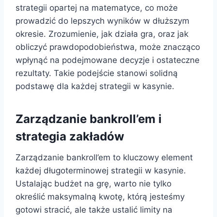
strategii opartej na matematyce, co może
prowadzić do lepszych wyników w dłuższym
okresie. Zrozumienie, jak działa gra, oraz jak
obliczyć prawdopodobieństwa, może znacząco
wpłynąć na podejmowane decyzje i ostateczne
rezultaty. Takie podejście stanowi solidną
podstawę dla każdej strategii w kasynie.
Zarządzanie bankroll’em i
strategia zakładów
Zarządzanie bankroll’em to kluczowy element
każdej długoterminowej strategii w kasynie.
Ustalając budżet na grę, warto nie tylko
określić maksymalną kwotę, którą jesteśmy
gotowi stracić, ale także ustalić limity na