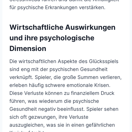
für psychische Erkrankungen verstärken.
Wirtschaftliche Auswirkungen
und ihre psychologische
Dimension
Die wirtschaftlichen Aspekte des Glücksspiels
sind eng mit der psychischen Gesundheit
verknüpft. Spieler, die große Summen verlieren,
erleben häufig schwere emotionale Krisen.
Diese Verluste können zu finanziellem Druck
führen, was wiederum die psychische
Gesundheit negativ beeinflusst. Spieler sehen
sich oft gezwungen, ihre Verluste
auszugleichen, was sie in einen gefährlichen