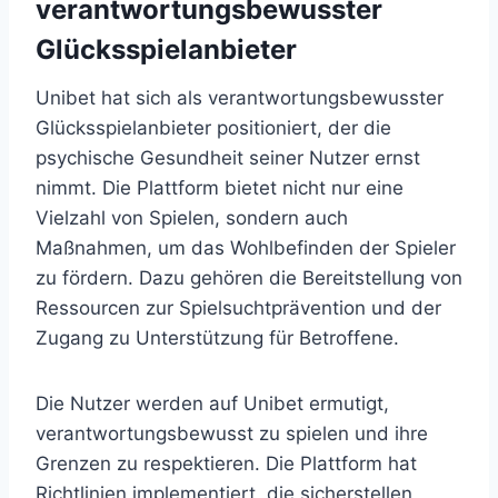
verantwortungsbewusster
Glücksspielanbieter
Unibet hat sich als verantwortungsbewusster
Glücksspielanbieter positioniert, der die
psychische Gesundheit seiner Nutzer ernst
nimmt. Die Plattform bietet nicht nur eine
Vielzahl von Spielen, sondern auch
Maßnahmen, um das Wohlbefinden der Spieler
zu fördern. Dazu gehören die Bereitstellung von
Ressourcen zur Spielsuchtprävention und der
Zugang zu Unterstützung für Betroffene.
Die Nutzer werden auf Unibet ermutigt,
verantwortungsbewusst zu spielen und ihre
Grenzen zu respektieren. Die Plattform hat
Richtlinien implementiert, die sicherstellen,