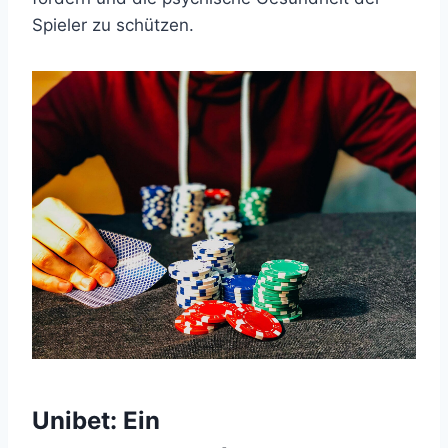
Spieler zu schützen.
Unibet: Ein