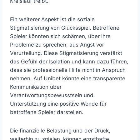
Kreislauf treibt.
Ein weiterer Aspekt ist die soziale
Stigmatisierung von Glücksspiel. Betroffene
Spieler könnten sich schämen, über ihre
Probleme zu sprechen, aus Angst vor
Verurteilung. Diese Stigmatisierung verstärkt
das Gefühl der Isolation und kann dazu führen,
dass sie professionelle Hilfe nicht in Anspruch
nehmen. Auf Unibet könnte eine transparente
Kommunikation über
Verantwortungsbewusstsein und
Unterstützung eine positive Wende für
betroffene Spieler darstellen.
Die finanzielle Belastung und der Druck,
weiterhin zu spielen, können ernsthafte