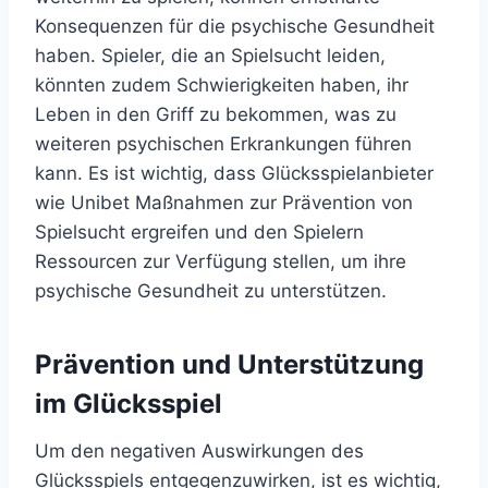
Konsequenzen für die psychische Gesundheit
haben. Spieler, die an Spielsucht leiden,
könnten zudem Schwierigkeiten haben, ihr
Leben in den Griff zu bekommen, was zu
weiteren psychischen Erkrankungen führen
kann. Es ist wichtig, dass Glücksspielanbieter
wie Unibet Maßnahmen zur Prävention von
Spielsucht ergreifen und den Spielern
Ressourcen zur Verfügung stellen, um ihre
psychische Gesundheit zu unterstützen.
Prävention und Unterstützung
im Glücksspiel
Um den negativen Auswirkungen des
Glücksspiels entgegenzuwirken, ist es wichtig,