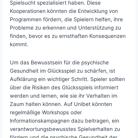
Spielsucht spezialisiert haben. Diese
Kooperationen könnten die Entwicklung von
Programmen fördern, die Spielern helfen, ihre
Probleme zu erkennen und Unterstützung zu
finden, bevor es zu ernsthaften Konsequenzen
kommt.
Um das Bewusstsein für die psychische
Gesundheit im Glücksspiel zu schärfen, ist
Aufklärung ein wichtiger Schritt. Spieler sollten
über die Risiken des Glücksspiels informiert
werden und lernen, wie sie ihr Verhalten im
Zaum halten können. Auf Unibet könnten
regelmäßige Workshops oder
Informationskampagnen dazu beitragen, ein
verantwortungsbewusstes Spielverhalten zu
fördern und die psychische Gesundheit der