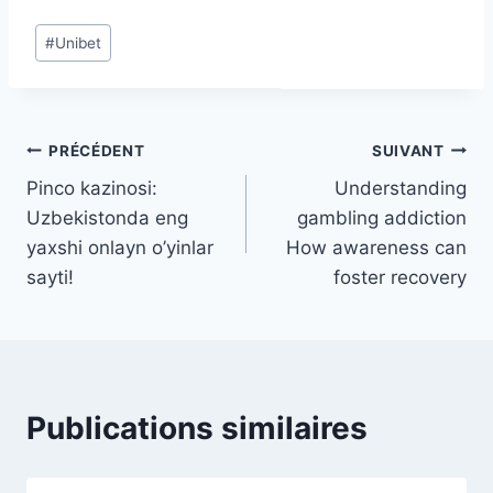
#
Unibet
PRÉCÉDENT
SUIVANT
Pinco kazinosi:
Understanding
Uzbekistonda eng
gambling addiction
yaxshi onlayn o’yinlar
How awareness can
sayti!
foster recovery
Publications similaires