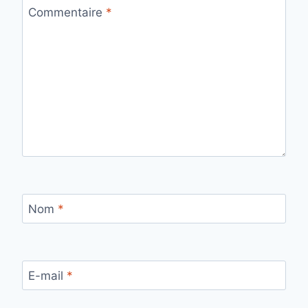
Commentaire
*
Nom
*
E-mail
*