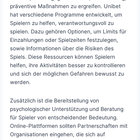
präventive Maßnahmen zu ergreifen. Unibet
hat verschiedene Programme entwickelt, um
Spielern zu helfen, verantwortungsvoll zu
spielen. Dazu gehören Optionen, um Limits für
Einzahlungen oder Spielzeiten festzulegen,
sowie Informationen über die Risiken des
Spiels. Diese Ressourcen können Spielern
helfen, ihre Aktivitäten besser zu kontrollieren
und sich der möglichen Gefahren bewusst zu
werden.
Zusätzlich ist die Bereitstellung von
psychologischer Unterstützung und Beratung
für Spieler von entscheidender Bedeutung.
Online-Plattformen sollten Partnerschaften mit
Organisationen eingehen, die sich auf