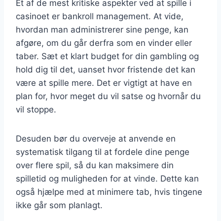
Et af de mest kritiske aspekter ved at spille i
casinoet er bankroll management. At vide,
hvordan man administrerer sine penge, kan
afgøre, om du går derfra som en vinder eller
taber. Sæt et klart budget for din gambling og
hold dig til det, uanset hvor fristende det kan
være at spille mere. Det er vigtigt at have en
plan for, hvor meget du vil satse og hvornår du
vil stoppe.
Desuden bør du overveje at anvende en
systematisk tilgang til at fordele dine penge
over flere spil, så du kan maksimere din
spilletid og muligheden for at vinde. Dette kan
også hjælpe med at minimere tab, hvis tingene
ikke går som planlagt.