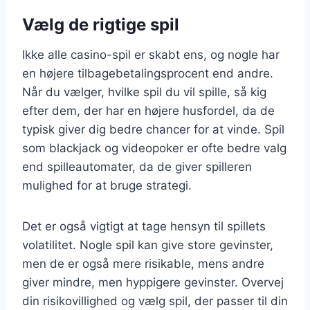
Vælg de rigtige spil
Ikke alle casino-spil er skabt ens, og nogle har
en højere tilbagebetalingsprocent end andre.
Når du vælger, hvilke spil du vil spille, så kig
efter dem, der har en højere husfordel, da de
typisk giver dig bedre chancer for at vinde. Spil
som blackjack og videopoker er ofte bedre valg
end spilleautomater, da de giver spilleren
mulighed for at bruge strategi.
Det er også vigtigt at tage hensyn til spillets
volatilitet. Nogle spil kan give store gevinster,
men de er også mere risikable, mens andre
giver mindre, men hyppigere gevinster. Overvej
din risikovillighed og vælg spil, der passer til din