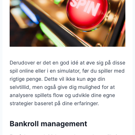
Derudover er det en god idé at øve sig på disse
spil online eller i en simulator, før du spiller med
rigtige penge. Dette vil ikke kun øge din
selvtillid, men også give dig mulighed for at
analysere spillets flow og udvikle dine egne
strategier baseret på dine erfaringer.
Bankroll management