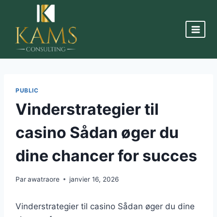
PUBLIC
Vinderstrategier til
casino Sådan øger du
dine chancer for succes
Par
awatraore
janvier 16, 2026
Vinderstrategier til casino Sådan øger du dine