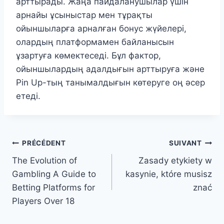
арттырады. Жаңа пайдаланушылар үшін
арнайы ұсыныстар мен тұрақты
ойыншыларға арналған бонус жүйелері,
олардың платформамен байланысын
ұзартуға көмектеседі. Бұл фактор,
ойыншылардың адалдығын арттыруға және
Pin Up-тың танымалдығын көтеруге оң әсер
етеді.
PRÉCÉDENT
SUIVANT
The Evolution of
Zasady etykiety w
Gambling A Guide to
kasynie, które musisz
Betting Platforms for
znać
Players Over 18