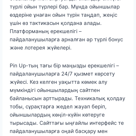
түрлі ойын түрлері бар. Мұнда ойыншылар
өздеріне ұнаған ойын түрін таңдап, жеңіс
үшін өз тактикасын қолдана алады.
Платформаның ерекшелігі –
пайдаланушыларға арналған әр түрлі бонус
және лотерея жүйелері.
Pin Up-тың тағы бір маңызды ерекшелігі –
пайдаланушыларға 24/7 қызмет көрсету
жүйесі. Кез келген уақытта көмек алу
мүмкіндігі ойыншылардың сайтпен
байланысын арттырады. Техникалық қолдау
тобы, сұрақтарға жедел жауап беріп,
ойыншылардың көңіл-күйін көтеруге
тырысады. Сайттағы ыңғайлы интерфейс те
пайдаланушыларға оңай басқару мен