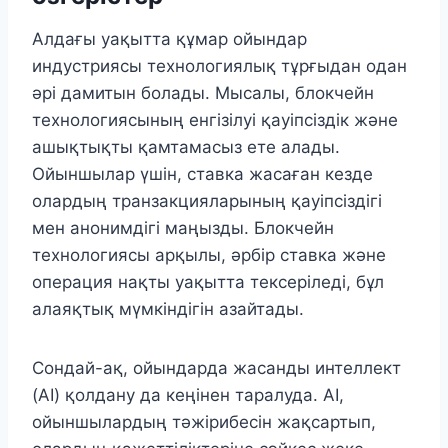
Алдағы уақытта құмар ойындар
индустриясы технологиялық тұрғыдан одан
әрі дамитын болады. Мысалы, блокчейн
технологиясының енгізілуі қауіпсіздік және
ашықтықты қамтамасыз ете алады.
Ойыншылар үшін, ставка жасаған кезде
олардың транзакцияларының қауіпсіздігі
мен анонимдігі маңызды. Блокчейн
технологиясы арқылы, әрбір ставка және
операция нақты уақытта тексеріледі, бұл
алаяқтық мүмкіндігін азайтады.
Сондай-ақ, ойындарда жасанды интеллект
(AI) қолдану да кеңінен таралуда. AI,
ойыншылардың тәжірибесін жақсартып,