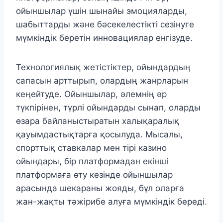
ойыншылар үшін шынайы эмоцияларды,
шабыттарды және бәсекелестікті сезінуге
мүмкіндік беретін инновациялар енгізуде.
Технологиялық жетістіктер, ойындардың
сапасын арттырып, олардың жанрларын
кеңейтуде. Ойыншылар, әлемнің әр
түкпірінен, түрлі ойындарды сынап, оларды
өзара байланыстыратын халықаралық
қауымдастықтарға қосылуда. Мысалы,
спорттық ставкалар мен тірі казино
ойындары, бір платформадан екінші
платформаға өту кезінде ойыншылар
арасында шекараны жояды, бұл оларға
жан-жақты тәжірибе алуға мүмкіндік береді.