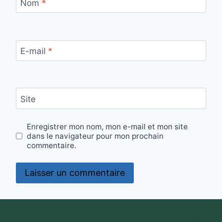
Nom
*
E-mail
*
Site
Enregistrer mon nom, mon e-mail et mon site
dans le navigateur pour mon prochain
commentaire.