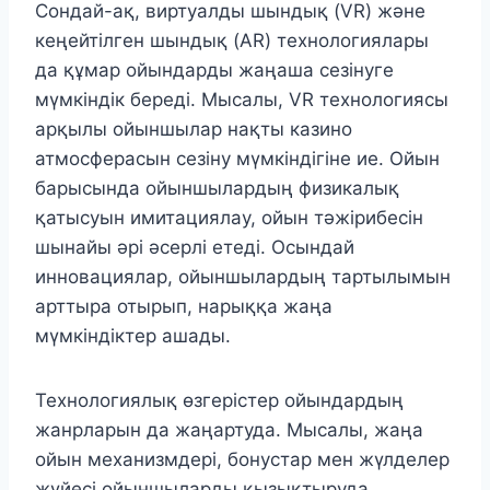
Сондай-ақ, виртуалды шындық (VR) және
кеңейтілген шындық (AR) технологиялары
да құмар ойындарды жаңаша сезінуге
мүмкіндік береді. Мысалы, VR технологиясы
арқылы ойыншылар нақты казино
атмосферасын сезіну мүмкіндігіне ие. Ойын
барысында ойыншылардың физикалық
қатысуын имитациялау, ойын тәжірибесін
шынайы әрі әсерлі етеді. Осындай
инновациялар, ойыншылардың тартылымын
арттыра отырып, нарыққа жаңа
мүмкіндіктер ашады.
Технологиялық өзгерістер ойындардың
жанрларын да жаңартуда. Мысалы, жаңа
ойын механизмдері, бонустар мен жүлделер
жүйесі ойыншыларды қызықтыруда.