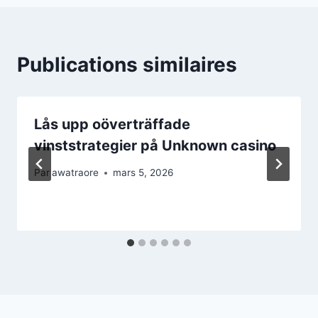
Publications similaires
Lås upp oöverträffade
vinststrategier på Unknown casino
Par
awatraore
mars 5, 2026