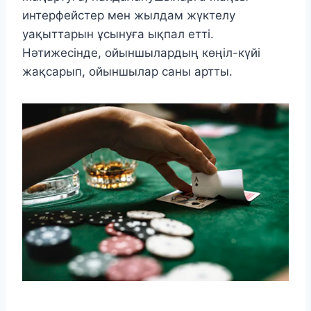
интерфейстер мен жылдам жүктелу
уақыттарын ұсынуға ықпал етті.
Нәтижесінде, ойыншылардың көңіл-күйі
жақсарып, ойыншылар саны артты.