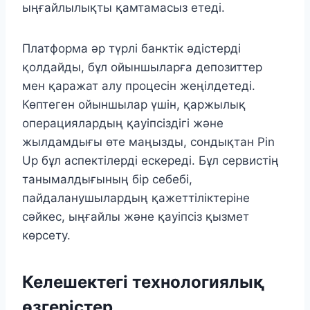
ыңғайлылықты қамтамасыз етеді.
Платформа әр түрлі банктік әдістерді
қолдайды, бұл ойыншыларға депозиттер
мен қаражат алу процесін жеңілдетеді.
Көптеген ойыншылар үшін, қаржылық
операциялардың қауіпсіздігі және
жылдамдығы өте маңызды, сондықтан Pin
Up бұл аспектілерді ескереді. Бұл сервистің
танымалдығының бір себебі,
пайдаланушылардың қажеттіліктеріне
сәйкес, ыңғайлы және қауіпсіз қызмет
көрсету.
Келешектегі технологиялық
өзгерістер