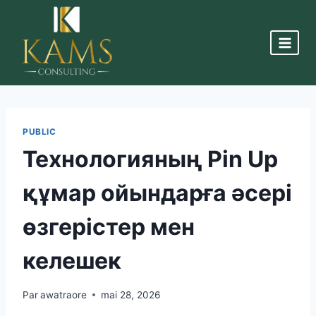
PUBLIC
Технологияның Pin Up
құмар ойындарға әсері
өзгерістер мен
келешек
Par
awatraore
mai 28, 2026