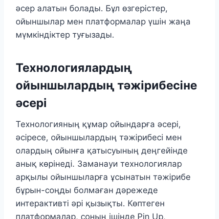
әсер алатын болады. Бұл өзгерістер,
ойыншылар мен платформалар үшін жаңа
мүмкіндіктер туғызады.
Технологиялардың
ойыншылардың тәжірибесіне
әсері
Технологияның құмар ойындарға әсері,
әсіресе, ойыншылардың тәжірибесі мен
олардың ойынға қатысуының деңгейінде
анық көрінеді. Заманауи технологиялар
арқылы ойыншыларға ұсынатын тәжірибе
бұрын-соңды болмаған дәрежеде
интерактивті әрі қызықты. Көптеген
платформалар, соның ішінде Pin Up,