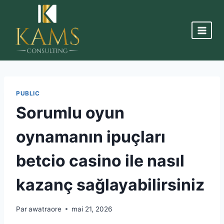
PUBLIC
Sorumlu oyun
oynamanın ipuçları
betcio casino ile nasıl
kazanç sağlayabilirsiniz
Par
awatraore
mai 21, 2026