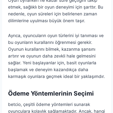
Oyun oynarken ne kadar süre geçtiğini takip
etmek, sağlıklı bir oyun deneyimi için şarttır. Bu
nedenle, oyun süreleri için belirlenen zaman
dilimlerine uyulması büyük önem taşır.
Ayrıca, oyuncuların oyun türlerini iyi tanıması ve
bu oyunların kurallarını öğrenmesi gerekir.
Oyunun kurallarını bilmek, kazanma şansını
artırır ve oyunun daha zevkli hale gelmesini
sağlar. Yeni başlayanlar için, basit oyunlarla
başlamak ve deneyim kazandıkça daha
karmaşık oyunlara geçmek ideal bir yaklaşımdır.
Ödeme Yöntemlerinin Seçimi
betcio, çeşitli ödeme yöntemleri sunarak
oyunculara kolaylık sağlamaktadır. Ancak, hangi