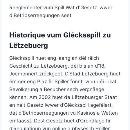
Reeglementer vum Spill Wat d'Gesetz iwwer
d'Betribserreegungen seet
Historique vum Glécksspill zu
Lëtzebuerg
Glécksspill huet eng laang an déi räich
Geschicht zu Lëtzebuerg, déi bis an d’18.
Joerhonnert zréckgeet. D’Stad Lëtzebuerg huet
ëmmer eng Plaz fir Spiller fonnt, wou déi lokal
Bevolkerung a Besucher sech vergnäege
kënnen. Am 2002 huet de Lëtzebuerger Staat
en neit Gesetz iwwer d’Glécksspill ageféiert,
dat d’Betribserreegungen vu Kasinos a Wetten
ëmfaasst. Dëst Gesetz huet d’Grondlage fir
d’Regulatioun vun online a physesch Spiller