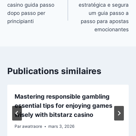
casino guida passo
estratégica e segura
dopo passo per
um guia passo a
principianti
passo para apostas
emocionantes
Publications similaires
Mastering responsible gambling
essential tips for enjoying games
wisely with bitstarz casino
Par
awatraore
mars 3, 2026