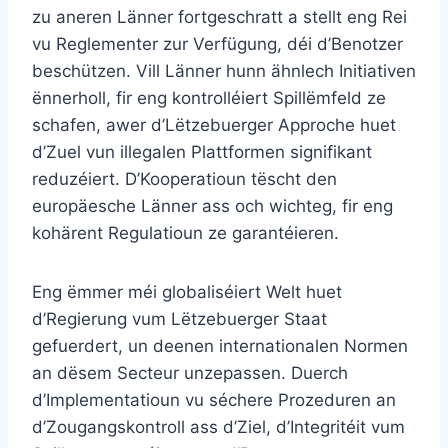
zu aneren Länner fortgeschratt a stellt eng Rei
vu Reglementer zur Verfügung, déi d’Benotzer
beschützen. Vill Länner hunn ähnlech Initiativen
ënnerholl, fir eng kontrolléiert Spillëmfeld ze
schafen, awer d’Lëtzebuerger Approche huet
d’Zuel vun illegalen Plattformen signifikant
reduzéiert. D’Kooperatioun tëscht den
europäesche Länner ass och wichteg, fir eng
kohärent Regulatioun ze garantéieren.
Eng ëmmer méi globaliséiert Welt huet
d’Regierung vum Lëtzebuerger Staat
gefuerdert, un deenen internationalen Normen
an dësem Secteur unzepassen. Duerch
d’Implementatioun vu séchere Prozeduren an
d’Zougangskontroll ass d’Ziel, d’Integritéit vum