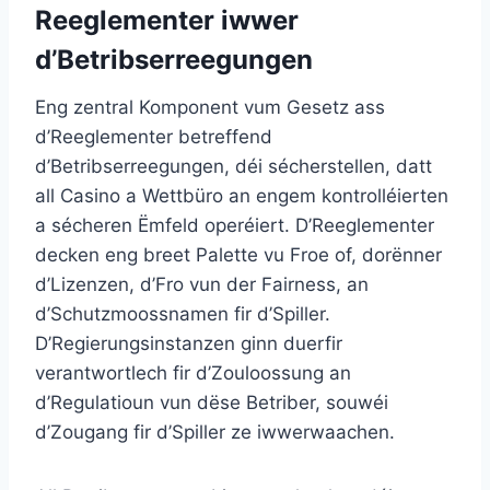
Reeglementer iwwer
d’Betribserreegungen
Eng zentral Komponent vum Gesetz ass
d’Reeglementer betreffend
d’Betribserreegungen, déi sécherstellen, datt
all Casino a Wettbüro an engem kontrolléierten
a sécheren Ëmfeld operéiert. D’Reeglementer
decken eng breet Palette vu Froe of, dorënner
d’Lizenzen, d’Fro vun der Fairness, an
d’Schutzmoossnamen fir d’Spiller.
D’Regierungsinstanzen ginn duerfir
verantwortlech fir d’Zouloossung an
d’Regulatioun vun dëse Betriber, souwéi
d’Zougang fir d’Spiller ze iwwerwaachen.