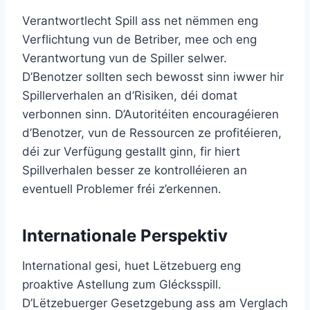
Verantwortlecht Spill ass net nëmmen eng
Verflichtung vun de Betriber, mee och eng
Verantwortung vun de Spiller selwer.
D’Benotzer sollten sech bewosst sinn iwwer hir
Spillerverhalen an d’Risiken, déi domat
verbonnen sinn. D’Autoritéiten encouragéieren
d’Benotzer, vun de Ressourcen ze profitéieren,
déi zur Verfügung gestallt ginn, fir hiert
Spillverhalen besser ze kontrolléieren an
eventuell Problemer fréi z’erkennen.
Internationale Perspektiv
International gesi, huet Lëtzebuerg eng
proaktive Astellung zum Glécksspill.
D’Lëtzebuerger Gesetzgebung ass am Verglach