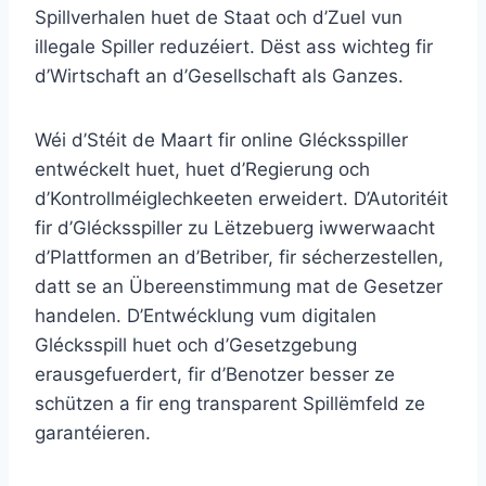
Spillverhalen huet de Staat och d’Zuel vun
illegale Spiller reduzéiert. Dëst ass wichteg fir
d’Wirtschaft an d’Gesellschaft als Ganzes.
Wéi d’Stéit de Maart fir online Glécksspiller
entwéckelt huet, huet d’Regierung och
d’Kontrollméiglechkeeten erweidert. D’Autoritéit
fir d’Glécksspiller zu Lëtzebuerg iwwerwaacht
d’Plattformen an d’Betriber, fir sécherzestellen,
datt se an Übereenstimmung mat de Gesetzer
handelen. D’Entwécklung vum digitalen
Glécksspill huet och d’Gesetzgebung
erausgefuerdert, fir d’Benotzer besser ze
schützen a fir eng transparent Spillëmfeld ze
garantéieren.