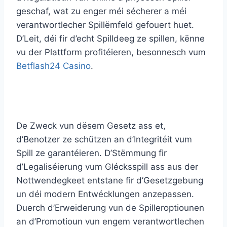
geschaf, wat zu enger méi sécherer a méi
verantwortlecher Spillëmfeld gefouert huet.
D’Leit, déi fir d’echt Spilldeeg ze spillen, kënne
vu der Plattform profitéieren, besonnesch vum
Betflash24 Casino
.
De Zweck vun dësem Gesetz ass et,
d’Benotzer ze schützen an d’Integritéit vum
Spill ze garantéieren. D’Stëmmung fir
d’Legaliséierung vum Glécksspill ass aus der
Nottwendegkeet entstane fir d’Gesetzgebung
un déi modern Entwécklungen anzepassen.
Duerch d’Erweiderung vun de Spilleroptiounen
an d’Promotioun vun engem verantwortlechen