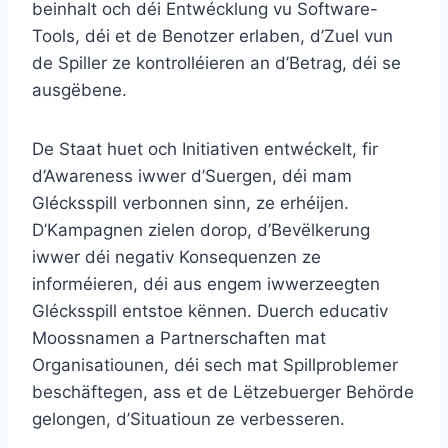
beinhalt och déi Entwécklung vu Software-
Tools, déi et de Benotzer erlaben, d’Zuel vun
de Spiller ze kontrolléieren an d’Betrag, déi se
ausgëbene.
De Staat huet och Initiativen entwéckelt, fir
d’Awareness iwwer d’Suergen, déi mam
Glécksspill verbonnen sinn, ze erhéijen.
D’Kampagnen zielen dorop, d’Bevëlkerung
iwwer déi negativ Konsequenzen ze
informéieren, déi aus engem iwwerzeegten
Glécksspill entstoe kënnen. Duerch educativ
Moossnamen a Partnerschaften mat
Organisatiounen, déi sech mat Spillproblemer
beschäftegen, ass et de Lëtzebuerger Behörde
gelongen, d’Situatioun ze verbesseren.