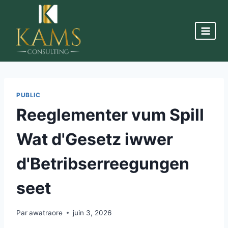
PUBLIC
Reeglementer vum Spill
Wat d'Gesetz iwwer
d'Betribserreegungen
seet
Par
awatraore
juin 3, 2026