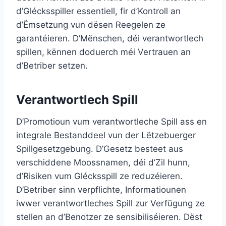
d’Glécksspiller essentiell, fir d’Kontroll an
d’Ëmsetzung vun dësen Reegelen ze
garantéieren. D’Mënschen, déi verantwortlech
spillen, kënnen doduerch méi Vertrauen an
d’Betriber setzen.
Verantwortlech Spill
D’Promotioun vum verantwortleche Spill ass en
integrale Bestanddeel vun der Lëtzebuerger
Spillgesetzgebung. D’Gesetz besteet aus
verschiddene Moossnamen, déi d’Zil hunn,
d’Risiken vum Glécksspill ze reduzéieren.
D’Betriber sinn verpflichte, Informatiounen
iwwer verantwortleches Spill zur Verfügung ze
stellen an d’Benotzer ze sensibiliséieren. Dëst