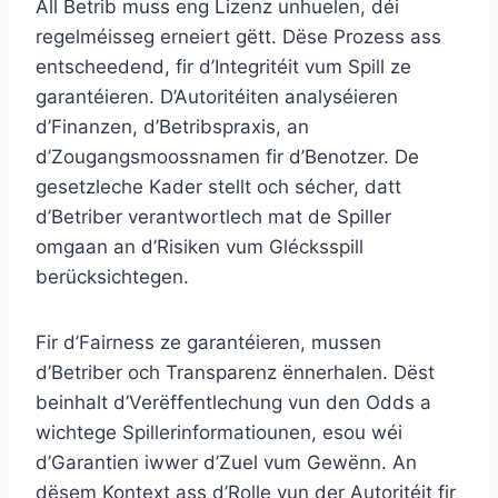
All Betrib muss eng Lizenz unhuelen, déi
regelméisseg erneiert gëtt. Dëse Prozess ass
entscheedend, fir d’Integritéit vum Spill ze
garantéieren. D’Autoritéiten analyséieren
d’Finanzen, d’Betribspraxis, an
d’Zougangsmoossnamen fir d’Benotzer. De
gesetzleche Kader stellt och sécher, datt
d’Betriber verantwortlech mat de Spiller
omgaan an d’Risiken vum Glécksspill
berücksichtegen.
Fir d’Fairness ze garantéieren, mussen
d’Betriber och Transparenz ënnerhalen. Dëst
beinhalt d’Verëffentlechung vun den Odds a
wichtege Spillerinformatiounen, esou wéi
d’Garantien iwwer d’Zuel vum Gewënn. An
dësem Kontext ass d’Rolle vun der Autoritéit fir