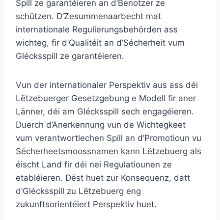
Spill ze garantéieren an d’Benotzer ze
schützen. D’Zesummenaarbecht mat
internationale Regulierungsbehörden ass
wichteg, fir d’Qualitéit an d’Sécherheit vum
Glécksspill ze garantéieren.
Vun der internationaler Perspektiv aus ass déi
Lëtzebuerger Gesetzgebung e Modell fir aner
Länner, déi am Glécksspill sech engagéieren.
Duerch d’Anerkennung vun de Wichtegkeet
vum verantwortlechen Spill an d’Promotioun vu
Sécherheetsmoossnamen kann Lëtzebuerg als
éischt Land fir déi nei Regulatiounen ze
etabléieren. Dëst huet zur Konsequenz, datt
d’Glécksspill zu Lëtzebuerg eng
zukunftsorientéiert Perspektiv huet.