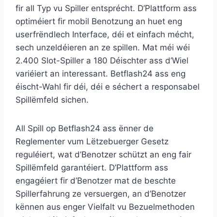
fir all Typ vu Spiller entsprécht. D’Plattform ass
optiméiert fir mobil Benotzung an huet eng
userfrëndlech Interface, déi et einfach mécht,
sech unzeldéieren an ze spillen. Mat méi wéi
2.400 Slot-Spiller a 180 Déischter ass d’Wiel
variéiert an interessant. Betflash24 ass eng
éischt-Wahl fir déi, déi e séchert a responsabel
Spillëmfeld sichen.
All Spill op Betflash24 ass ënner de
Reglementer vum Lëtzebuerger Gesetz
reguléiert, wat d’Benotzer schützt an eng fair
Spillëmfeld garantéiert. D’Plattform ass
engagéiert fir d’Benotzer mat de beschte
Spillerfahrung ze versuergen, an d’Benotzer
kënnen aus enger Vielfalt vu Bezuelmethoden