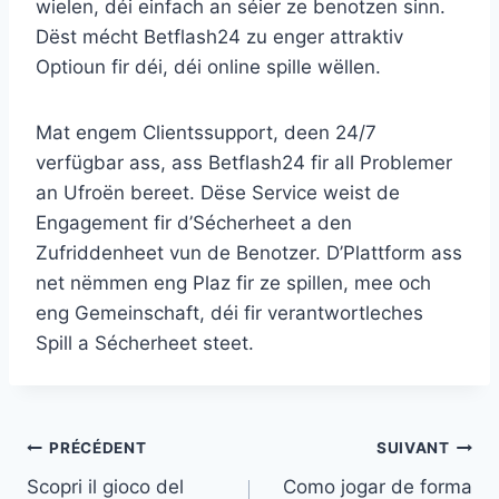
wielen, déi einfach an séier ze benotzen sinn.
Dëst mécht Betflash24 zu enger attraktiv
Optioun fir déi, déi online spille wëllen.
Mat engem Clientssupport, deen 24/7
verfügbar ass, ass Betflash24 fir all Problemer
an Ufroën bereet. Dëse Service weist de
Engagement fir d’Sécherheet a den
Zufriddenheet vun de Benotzer. D’Plattform ass
net nëmmen eng Plaz fir ze spillen, mee och
eng Gemeinschaft, déi fir verantwortleches
Spill a Sécherheet steet.
PRÉCÉDENT
SUIVANT
Scopri il gioco del
Como jogar de forma