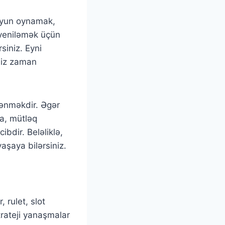
oyun oynamak,
ı yeniləmək üçün
siniz. Eyni
niz zaman
yrənməkdir. Əgər
a, mütləq
bdir. Beləliklə,
aşaya bilərsiniz.
 rulet, slot
strateji yanaşmalar