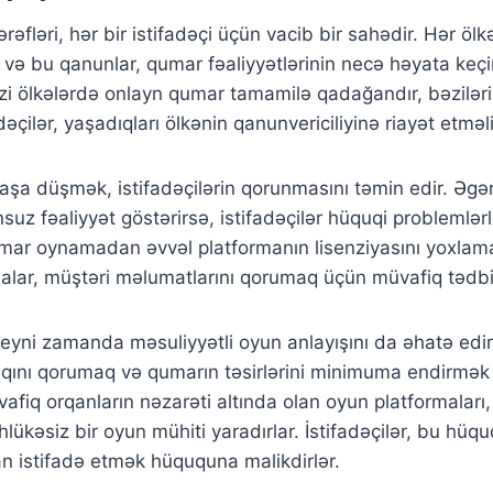
əfləri, hər bir istifadəçi üçün vacib bir sahədir. Hər öl
ir və bu qanunlar, qumar fəaliyyətlərinin necə həyata keçi
zi ölkələrdə onlayn qumar tamamilə qadağandır, bəzilər
dəçilər, yaşadıqları ölkənin qanunvericiliyinə riayət etməli
başa düşmək, istifadəçilərin qorunmasını təmin edir. Əgə
uz fəaliyyət göstərirsə, istifadəçilər hüquqi problemlərlə
ar oynamadan əvvəl platformanın lisenziyasını yoxlama
malar, müştəri məlumatlarını qorumaq üçün müvafiq tədbir
eyni zamanda məsuliyyətli oyun anlayışını da əhatə edir.
aqqını qorumaq və qumarın təsirlərini minimuma endirmə
afiq orqanların nəzarəti altında olan oyun platformaları, 
lükəsiz bir oyun mühiti yaradırlar. İstifadəçilər, bu hüqu
n istifadə etmək hüququna malikdirlər.