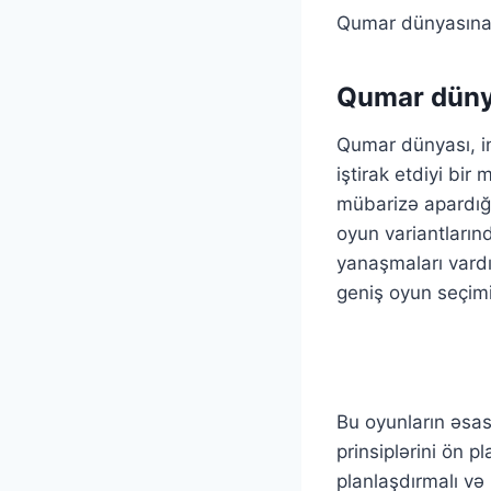
Qumar dünyasına 
Qumar düny
Qumar dünyası, i
iştirak etdiyi bir
mübarizə apardığı 
oyun variantların
yanaşmaları vardır
geniş oyun seçimi
Bu oyunların əsa
prinsiplərini ön p
planlaşdırmalı və 