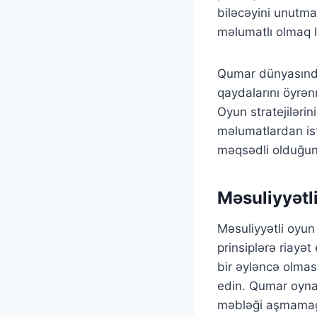
biləcəyini unutma
məlumatlı olmaq l
Qumar dünyasında 
qaydalarını öyrən
Oyun stratejiləri
məlumatlardan ist
məqsədli olduğu
Məsuliyyətli
Məsuliyyətli oyun
prinsiplərə riayə
bir əyləncə olmas
edin. Qumar oyna
məbləği aşmamağa