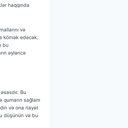
klər haqqında
allarını və
ıza kömək edəcək.
n bu
arın əyləncə
 əsasdır. Bu
 də qumarın sağlam
din və ona riayət
zu düşünün və bu