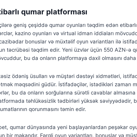
tibarlı qumar platforması
çilərə geniş çeşiddə qumar oyunları təqdim edən etibarlı 
clər, kazino oyunları və virtual idman iddiaları mövcud
azibədar bonuslar və müxtəlif oyun variantları ilə istifa
n təcrübəsi təqdim edir. Yeni üzvlər üçün 550 AZN-ə 
cuddur, bu da onların platformaya daxil olmasını daha 
siz ödəniş üsulları və müştəri dəstəyi xidmətləri, istifad
etmək məqsədini güdür. İstifadəçilər, istədikləri zaman m
rlər, bu da onların sorğularına sürətli cavablar almasına 
tformada təhlükəsizlik tədbirləri yüksək səviyyədədir, 
lumatlarının qorunmasını təmin edir.
bet, qumar dünyasında yeni başlayanlardan peşəkar oy
 bir məkandır. Fərqli oyun variantları, bonuslar və müştə