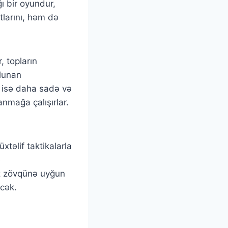
ı bir oyundur,
tlarını, həm də
, topların
olunan
rı isə daha sadə və
nmağa çalışırlar.
xtəlif taktikalarla
ə
öz zövqünə uyğun
əcək.