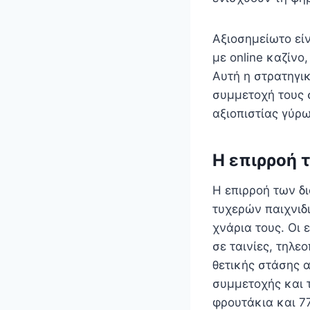
Αξιοσημείωτο εί
με online καζίνο
Αυτή η στρατηγικ
συμμετοχή τους 
αξιοπιστίας γύρω
Η επιρροή 
Η επιρροή των δ
τυχερών παιχνιδ
χνάρια τους. Οι
σε ταινίες, τηλε
θετικής στάσης α
συμμετοχής και τ
φρουτάκια και 77