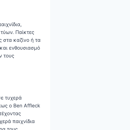
αιχνίδια,
κτύων. Παίκτες
 στα καζίνο ή τα
 και ενθουσιασμό
ν τους
σε τυχερά
ως ο Ben Affleck
ετέχοντας
χερά παιχνίδια
ρα τους.