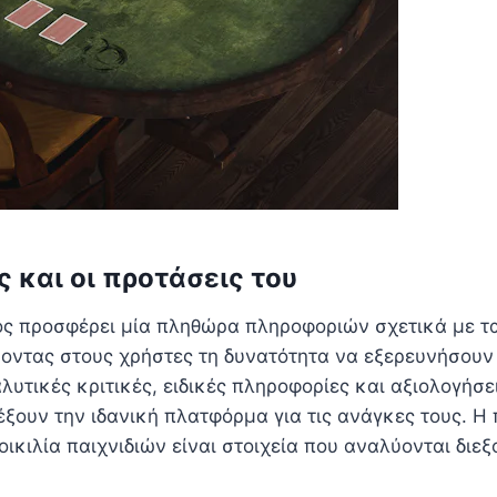
 και οι προτάσεις του
ός προσφέρει μία πληθώρα πληροφοριών σχετικά με τ
ίνοντας στους χρήστες τη δυνατότητα να εξερευνήσουν
λυτικές κριτικές, ειδικές πληροφορίες και αξιολογήσει
έξουν την ιδανική πλατφόρμα για τις ανάγκες τους. 
οικιλία παιχνιδιών είναι στοιχεία που αναλύονται διεξ