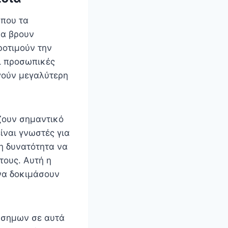
 που τα
να βρουν
ροτιμούν την
οι προσωπικές
ργούν μεγαλύτερη
ίζουν σημαντικό
είναι γνωστές για
τη δυνατότητα να
τους. Αυτή η
 να δοκιμάσουν
ιάσημων σε αυτά