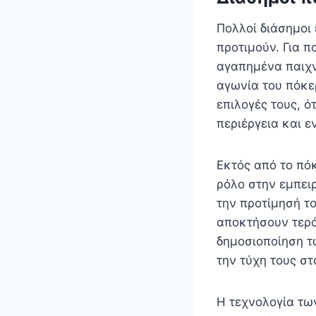
Πολλοί διάσημοι
προτιμούν. Για 
αγαπημένα παιχνι
αγωνία του πόκε
επιλογές τους, ό
περιέργεια και ε
Εκτός από το πό
ρόλο στην εμπειρ
την προτίμησή το
αποκτήσουν τεράσ
δημοσιοποίηση τ
την τύχη τους στ
Η τεχνολογία τω