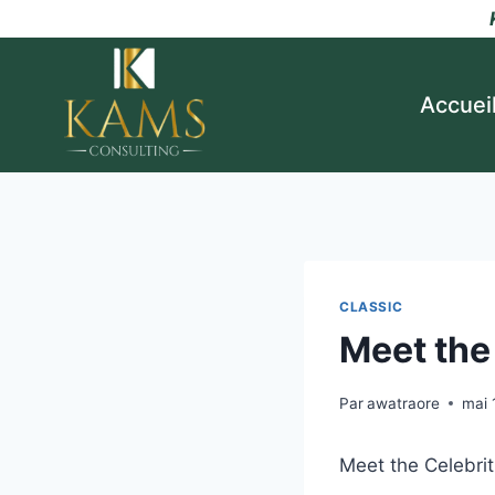
Accuei
CLASSIC
Meet the
Par
awatraore
mai 
Meet the Celebri