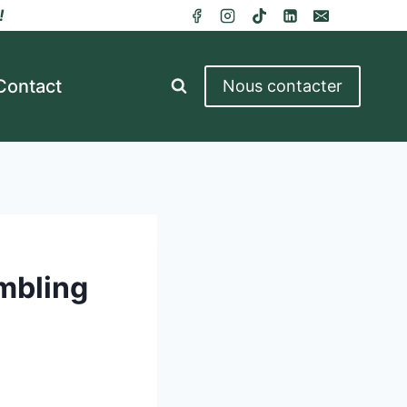
!
Contact
Nous contacter
mbling