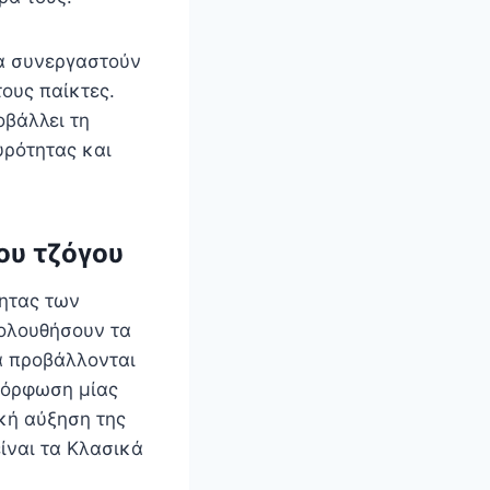
να συνεργαστούν
ους παίκτες.
οβάλλει τη
υρότητας και
ου τζόγου
τητας των
κολουθήσουν τα
α προβάλλονται
αμόρφωση μίας
ρκή αύξηση της
είναι τα Κλασικά