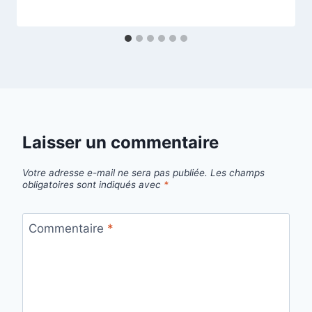
Laisser un commentaire
Votre adresse e-mail ne sera pas publiée.
Les champs
obligatoires sont indiqués avec
*
Commentaire
*