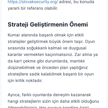
https://slovaksecurity.org/
adresi, bu konuda
yararlı bir referans olabilir.
Strateji Geliştirmenin Önemi
Kumar alanında başarılı olmak için etkili
stratejiler geliştirmek büyük önem taşır. Oyun
sırasında soğukkanlı kalmalı ve duygusal
kararlar vermekten kaçınmalısınız. Zar atma ya
da kart çekme gibi durumlarda, mantıklı
düşünebilmek ve önceden plan yaptığınız
stratejilere sadık kalabilmek başarılı bir oyun
için kritik noktadır.
Ayrıca, farklı oyunlarda deneyim kazanarak
hangi stratejilerin sizin için daha etkili olduğunu
öğrenebilirsiniz. Her oyunun kendine özgü