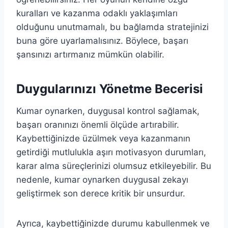
kuralları ve kazanma odaklı yaklaşımları
olduğunu unutmamalı, bu bağlamda stratejinizi
buna göre uyarlamalısınız. Böylece, başarı
şansınızı artırmanız mümkün olabilir.
Duygularınızı Yönetme Becerisi
Kumar oynarken, duygusal kontrol sağlamak,
başarı oranınızı önemli ölçüde artırabilir.
Kaybettiğinizde üzülmek veya kazanmanın
getirdiği mutlulukla aşırı motivasyon durumları,
karar alma süreçlerinizi olumsuz etkileyebilir. Bu
nedenle, kumar oynarken duygusal zekayı
geliştirmek son derece kritik bir unsurdur.
Ayrıca, kaybettiğinizde durumu kabullenmek ve