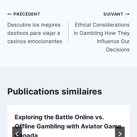
PRÉCÉDENT
SUIVANT
Descubre los mejores
Ethical Considerations
destinos para viajar a
in Gambling How They
casinos emocionantes
Influence Our
Decisions
Publications similaires
Exploring the Battle Online vs.
Offline Gambling with Aviator Game
Canada