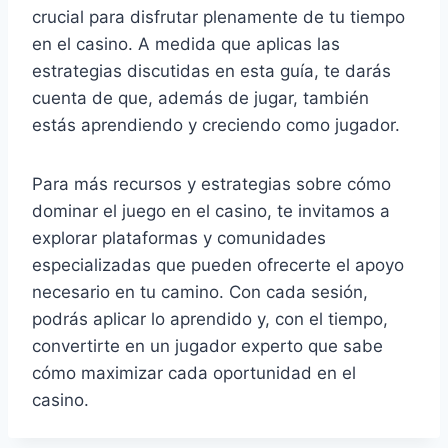
crucial para disfrutar plenamente de tu tiempo
en el casino. A medida que aplicas las
estrategias discutidas en esta guía, te darás
cuenta de que, además de jugar, también
estás aprendiendo y creciendo como jugador.
Para más recursos y estrategias sobre cómo
dominar el juego en el casino, te invitamos a
explorar plataformas y comunidades
especializadas que pueden ofrecerte el apoyo
necesario en tu camino. Con cada sesión,
podrás aplicar lo aprendido y, con el tiempo,
convertirte en un jugador experto que sabe
cómo maximizar cada oportunidad en el
casino.