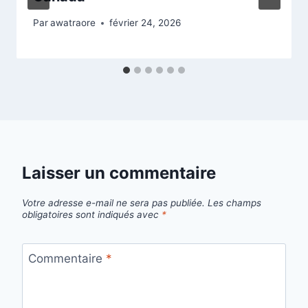
Par
awatraore
février 24, 2026
Laisser un commentaire
Votre adresse e-mail ne sera pas publiée.
Les champs
obligatoires sont indiqués avec
*
Commentaire
*