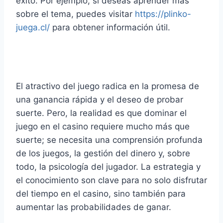
éxito. Por ejemplo, si deseas aprender más
sobre el tema, puedes visitar
https://plinko-
juega.cl/
para obtener información útil.
El atractivo del juego radica en la promesa de
una ganancia rápida y el deseo de probar
suerte. Pero, la realidad es que dominar el
juego en el casino requiere mucho más que
suerte; se necesita una comprensión profunda
de los juegos, la gestión del dinero y, sobre
todo, la psicología del jugador. La estrategia y
el conocimiento son clave para no solo disfrutar
del tiempo en el casino, sino también para
aumentar las probabilidades de ganar.