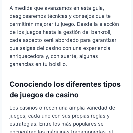
A medida que avanzamos en esta guía,
desglosaremos técnicas y consejos que te
permitirán mejorar tu juego. Desde la elección
de los juegos hasta la gestión del bankroll,
cada aspecto será abordado para garantizar
que salgas del casino con una experiencia
enriquecedora y, con suerte, algunas
ganancias en tu bolsillo.
Conociendo los diferentes tipos
de juegos de casino
Los casinos ofrecen una amplia variedad de
juegos, cada uno con sus propias reglas y
estrategias. Entre los más populares se
encuentran las máquinas tragamonedas, el