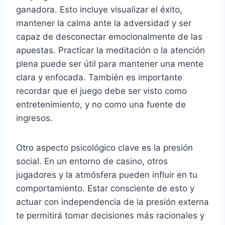
ganadora. Esto incluye visualizar el éxito,
mantener la calma ante la adversidad y ser
capaz de desconectar emocionalmente de las
apuestas. Practicar la meditación o la atención
plena puede ser útil para mantener una mente
clara y enfocada. También es importante
recordar que el juego debe ser visto como
entretenimiento, y no como una fuente de
ingresos.
Otro aspecto psicológico clave es la presión
social. En un entorno de casino, otros
jugadores y la atmósfera pueden influir en tu
comportamiento. Estar consciente de esto y
actuar con independencia de la presión externa
te permitirá tomar decisiones más racionales y