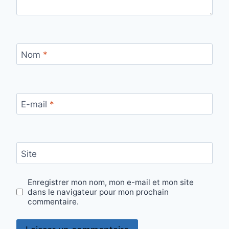
Nom
*
E-mail
*
Site
Enregistrer mon nom, mon e-mail et mon site
dans le navigateur pour mon prochain
commentaire.