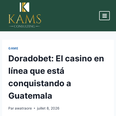
GAME
Doradobet: El casino en
línea que está
conquistando a
Guatemala
Par
awatraore
juillet 8, 2026