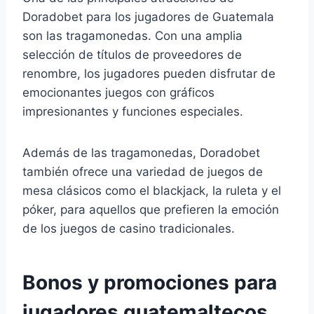
Doradobet para los jugadores de Guatemala
son las tragamonedas. Con una amplia
selección de títulos de proveedores de
renombre, los jugadores pueden disfrutar de
emocionantes juegos con gráficos
impresionantes y funciones especiales.
Además de las tragamonedas, Doradobet
también ofrece una variedad de juegos de
mesa clásicos como el blackjack, la ruleta y el
póker, para aquellos que prefieren la emoción
de los juegos de casino tradicionales.
Bonos y promociones para
jugadores guatemaltecos