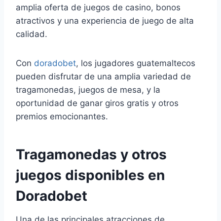
amplia oferta de juegos de casino, bonos
atractivos y una experiencia de juego de alta
calidad.
Con
doradobet
, los jugadores guatemaltecos
pueden disfrutar de una amplia variedad de
tragamonedas, juegos de mesa, y la
oportunidad de ganar giros gratis y otros
premios emocionantes.
Tragamonedas y otros
juegos disponibles en
Doradobet
Una de las principales atracciones de