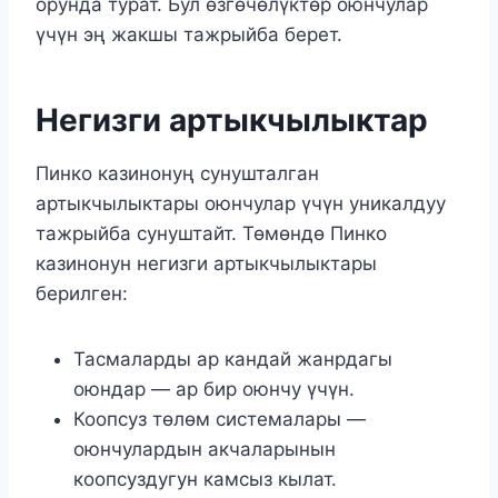
орунда турат. Бул өзгөчөлүктөр оюнчулар
үчүн эң жакшы тажрыйба берет.
Негизги артыкчылыктар
Пинко казинонуң сунушталган
артыкчылыктары оюнчулар үчүн уникалдуу
тажрыйба сунуштайт. Төмөндө Пинко
казинонун негизги артыкчылыктары
берилген:
Тасмаларды ар кандай жанрдагы
оюндар — ар бир оюнчу үчүн.
Коопсуз төлөм системалары —
оюнчулардын акчаларынын
коопсуздугун камсыз кылат.