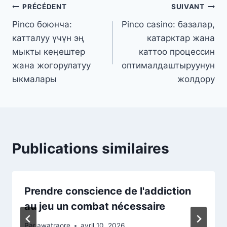
PRÉCÉDENT
SUIVANT
Pinco боюнча:
Pinco casino: базалар,
катталуу үчүн эң
катарктар жана
мыкты кеңештер
каттоо процессин
жана жогорулатуу
оптималдаштыруунун
ыкмалары
жолдору
Publications similaires
Prendre conscience de l'addiction
au jeu un combat nécessaire
Par
awatraore
avril 10, 2026