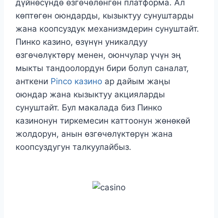
дүйнөсүндө өзгөчөлөнгөн платформа. Ал
көптөгөн оюндарды, кызыктуу сунуштарды
жана коопсуздук механизмдерин сунуштайт.
Пинко казино, өзүнүн уникалдуу
өзгөчөлүктөрү менен, оюнчулар үчүн эң
мыкты тандоолордун бири болуп саналат,
анткени
Pinco казино
ар дайым жаңы
оюндар жана кызыктуу акцияларды
сунуштайт. Бул макалада биз Пинко
казинонун тиркемесин каттоонун жөнөкөй
жолдорун, анын өзгөчөлүктөрүн жана
коопсуздугун талкуулайбыз.