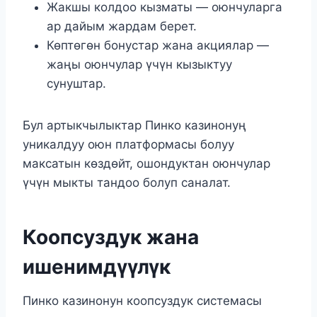
Жакшы колдоо кызматы — оюнчуларга
ар дайым жардам берет.
Көптөгөн бонустар жана акциялар —
жаңы оюнчулар үчүн кызыктуу
сунуштар.
Бул артыкчылыктар Пинко казинонуң
уникалдуу оюн платформасы болуу
максатын көздөйт, ошондуктан оюнчулар
үчүн мыкты тандоо болуп саналат.
Коопсуздук жана
ишенимдүүлүк
Пинко казинонун коопсуздук системасы