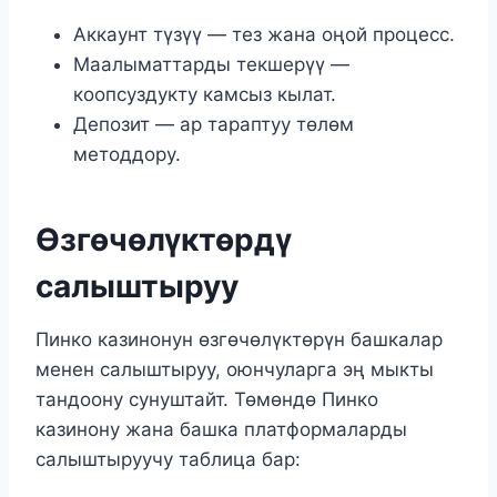
Аккаунт түзүү — тез жана оңой процесс.
Маалыматтарды текшерүү —
коопсуздукту камсыз кылат.
Депозит — ар тараптуу төлөм
методдору.
Өзгөчөлүктөрдү
салыштыруу
Пинко казинонун өзгөчөлүктөрүн башкалар
менен салыштыруу, оюнчуларга эң мыкты
тандоону сунуштайт. Төмөндө Пинко
казинону жана башка платформаларды
салыштыруучу таблица бар: