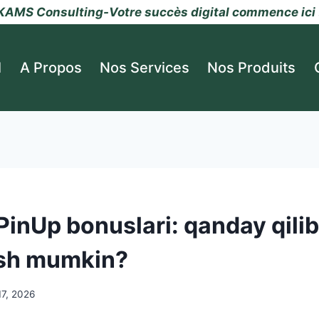
KAMS Consulting-Votre succès digital commence ici 
l
A Propos
Nos Services
Nos Produits
PinUp bonuslari: qanday qilib
ish mumkin?
 17, 2026