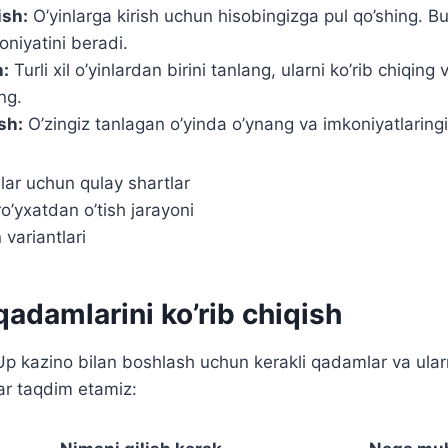
ish:
O’yinlarga kirish uchun hisobingizga pul qo’shing. Bu 
niyatini beradi.
h:
Turli xil o’yinlardan birini tanlang, ularni ko’rib chiqing 
ng.
sh:
O’zingiz tanlagan o’yinda o’ynang va imkoniyatlaringi
ilar uchun qulay shartlar
o’yxatdan o’tish jarayoni
n variantlari
adamlarini ko’rib chiqish
p kazino bilan boshlash uchun kerakli qadamlar va ular
ar taqdim etamiz: