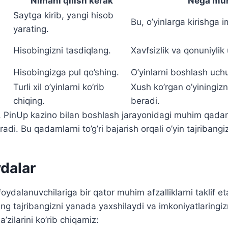
Nimani qilish kerak
Nega mu
Saytga kirib, yangi hisob
Bu, o’yinlarga kirishga 
yarating.
Hisobingizni tasdiqlang.
Xavfsizlik va qonuniylik
Hisobingizga pul qo’shing.
O’yinlarni boshlash uchu
Turli xil o’yinlarni ko’rib
Xush ko’rgan o’yiningizn
chiqing.
beradi.
, PinUp kazino bilan boshlash jarayonidagi muhim qadam
i. Bu qadamlarni to’g’ri bajarish orqali o’yin tajribangiz
dalar
oydalanuvchilariga bir qator muhim afzalliklarni taklif eta
ing tajribangizni yanada yaxshilaydi va imkoniyatlaringiz
’zilarini ko’rib chiqamiz: