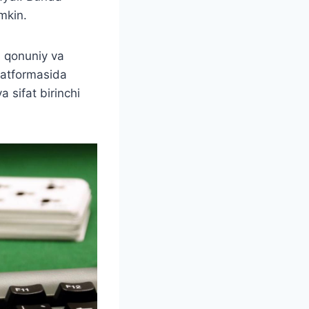
umkin.
i qonuniy va
platformasida
 sifat birinchi