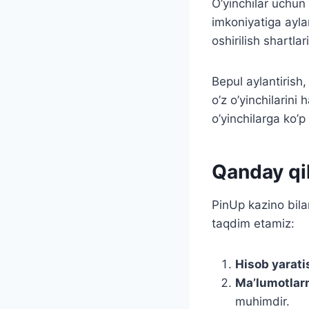
O’yinchilar uchun 
imkoniyatiga ayla
oshirilish shartla
Bepul aylantirish,
o’z o’yinchilarini
o’yinchilarga ko’p
Qanday qi
PinUp kazino bila
taqdim etamiz:
Hisob yarati
Ma’lumotlarn
muhimdir.