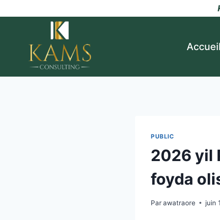
Accuei
PUBLIC
2026 yil 
foyda ol
Par
awatraore
juin