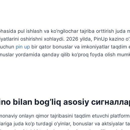
ohasida pul ishlash va ko’ngilochar tajriba orttirish juda
iyatlarini oshirishni xohlaydi. 2026 yilda, PinUp kazino o’
i uchun
pin up
bir qator bonuslar va imkoniyatlar taqdim 
uslar yordamida qanday qilib ko’proq foyda olish mumkin
no bilan bog’liq asosiy сигналла
onaviy onlayn qimor tajribasini taqdim etuvchi platforma
ariga juda ko’p turdagi o’yinlar, bonuslar va aktsiyalar tak