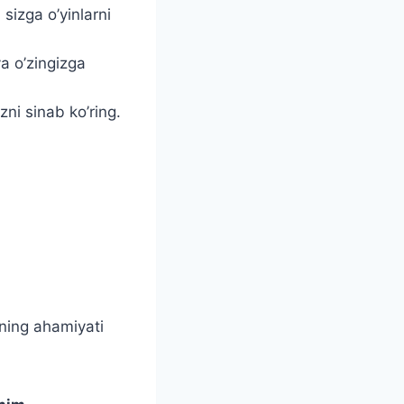
sizga o’yinlarni
va o’zingizga
zni sinab ko’ring.
ning ahamiyati