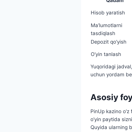
Qadam
Hisob yaratish
Ma’lumotlarni
tasdiqlash
Depozit qo’yish
O’yin tanlash
Yuqoridagi jadval
uchun yordam berad
Asosiy foy
PinUp kazino o’z f
o’yin paytida sizn
Quyida ularning ba