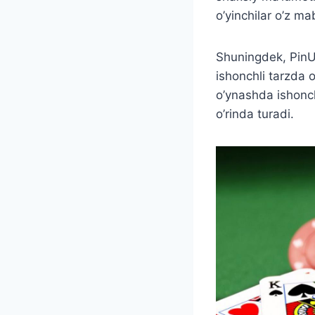
o’yinchilar o’z ma
Shuningdek, PinUp
ishonchli tarzda o
o’ynashda ishonchl
o’rinda turadi.