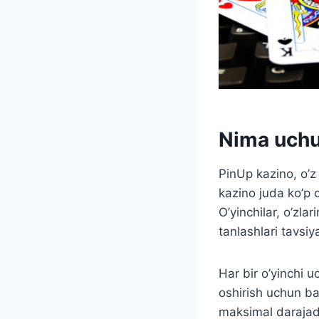
Nima uchu
PinUp kazino, o’z 
kazino juda ko’p o’
O’yinchilar, o’zla
tanlashlari tavsiya
Har bir o’yinchi 
oshirish uchun ba
maksimal darajad